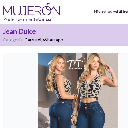
Ir
al
Historias estátic
contenido
Jean Dulce
Categoría:
Carrusel
,
Whatsapp