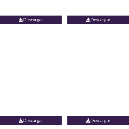
PALAZZO ESTADOS
JEAN WIDE LEG PORTUGAL
UNIDOS
Descargar
Descargar
PALAZZO MARRUECOS
JEAN ESPAÑA
Descargar
Descargar