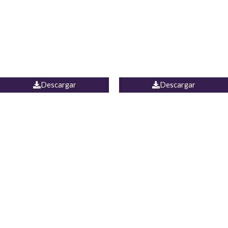
Camisa Yamal
JEAN CAMPANA MEXICO
Descargar
Descargar