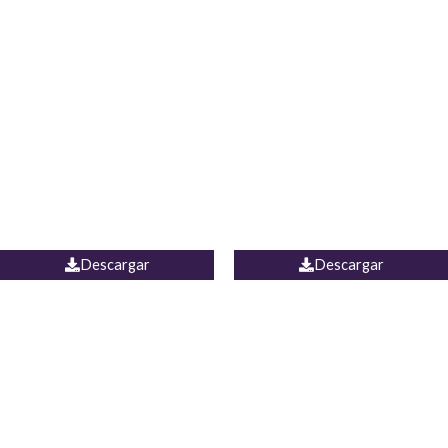
Blusa Lucumi
Jean Caicedo
Descargar
Descargar