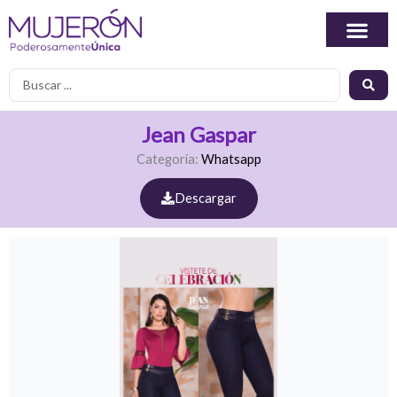
Ir
al
contenido
Search
...
Jean Gaspar
Categoría:
Whatsapp
Descargar