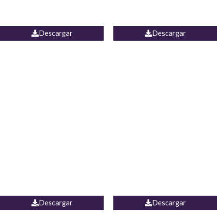
PALAZZO ESTADOS
JEAN WIDE LEG PORTUGAL
UNIDOS
Descargar
Descargar
PALAZZO MARRUECOS
JEAN ESPAÑA
Descargar
Descargar