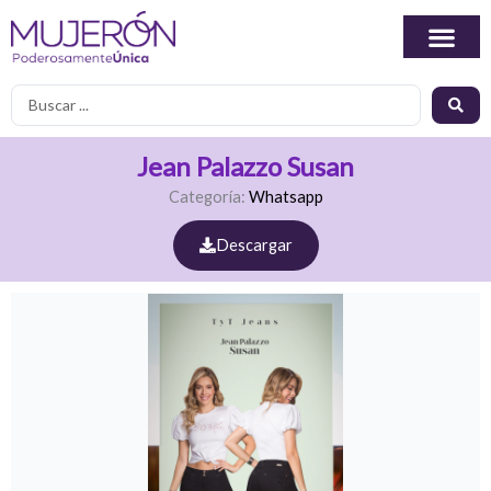
Ir
al
contenido
Search
...
Jean Palazzo Susan
Categoría:
Whatsapp
Descargar