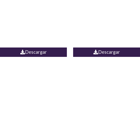
Camisa Yamal
JEAN CAMPANA MEXICO
Descargar
Descargar