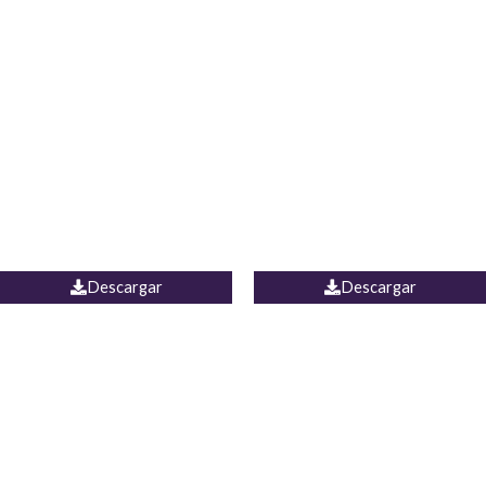
Blusa Lucumi
Jean Caicedo
Descargar
Descargar