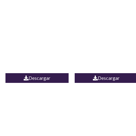
JEAN CAMPANA
Camisa Yamal
MEXICO
Descargar
Descargar