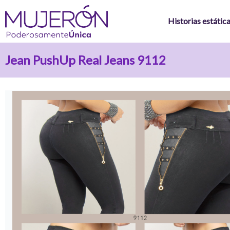
Ir
al
Historias estátic
contenido
Jean PushUp Real Jeans 9112