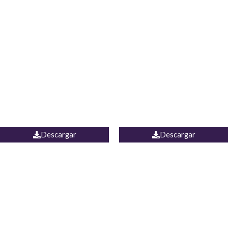
Blusa Lucumi
Jean Caicedo
Descargar
Descargar