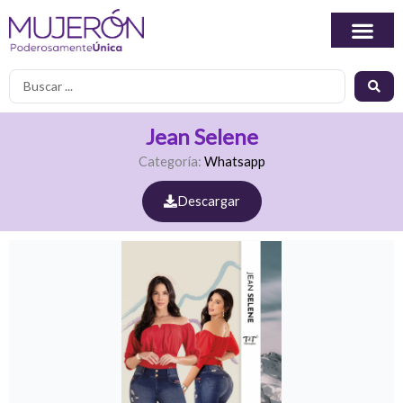
Ir
al
contenido
Search
...
Jean Selene
Categoría:
Whatsapp
Descargar