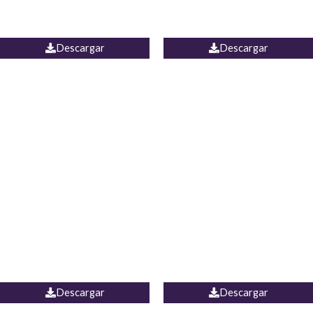
PALAZZO ESTADOS
JEAN WIDE LEG PORTUGAL
UNIDOS
Descargar
Descargar
PALAZZO MARRUECOS
JEAN ESPAÑA
Descargar
Descargar