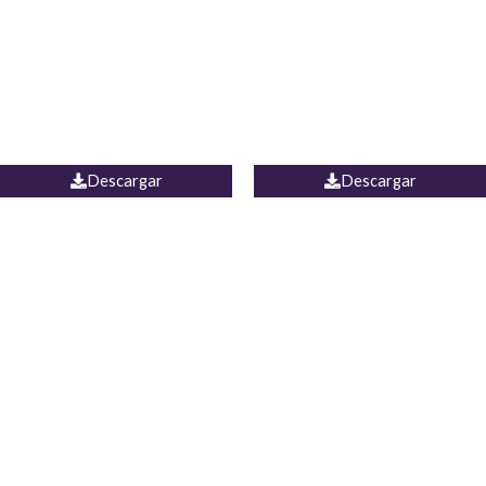
Camisa Yamal
JEAN CAMPANA MEXICO
Descargar
Descargar