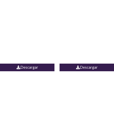
Blusa Lucumi
Jean Caicedo
Descargar
Descargar