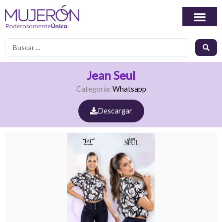
Ir
al
contenido
Search
...
Jean Seul
Categoría:
Whatsapp
Descargar