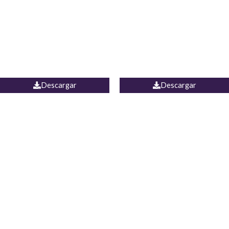
Camisa Yamal
JEAN CAMPANA MEXICO
Descargar
Descargar