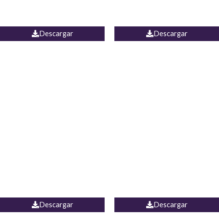
PALAZZO ESTADOS
JEAN WIDE LEG PORTUGAL
UNIDOS
Descargar
Descargar
PALAZZO MARRUECOS
JEAN ESPAÑA
Descargar
Descargar