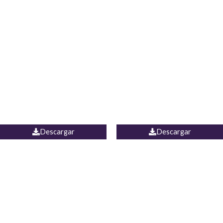
Blusa Lucumi
Jean Caicedo
Descargar
Descargar