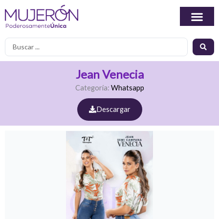
Ir
al
contenido
Search
...
Jean Venecia
Categoría:
Whatsapp
Descargar