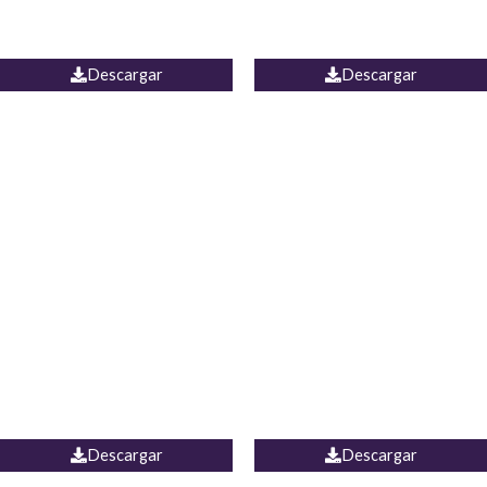
PALAZZO ESTADOS
JEAN WIDE LEG PORTUGAL
UNIDOS
Descargar
Descargar
PALAZZO MARRUECOS
JEAN ESPAÑA
Descargar
Descargar