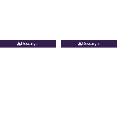
Camisa Yamal
JEAN CAMPANA MEXICO
Descargar
Descargar