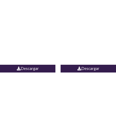
Blusa Lucumi
Jean Caicedo
Descargar
Descargar