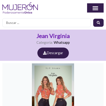
Ir
al
contenido
Search
...
Jean Virginia
Categoría:
Whatsapp
Descargar