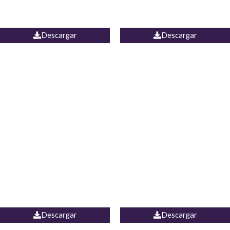
PALAZZO ESTADOS
JEAN WIDE LEG PORTUGAL
UNIDOS
Descargar
Descargar
PALAZZO MARRUECOS
JEAN ESPAÑA
Descargar
Descargar