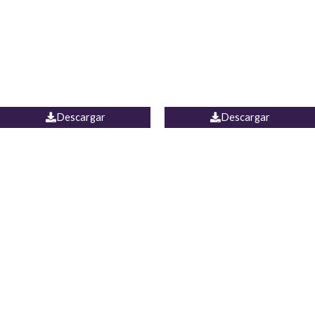
Camisa Yamal
JEAN CAMPANA MEXICO
Descargar
Descargar