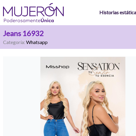
Ir
al
Historias estátic
contenido
Jeans 16932
Categoría:
Whatsapp