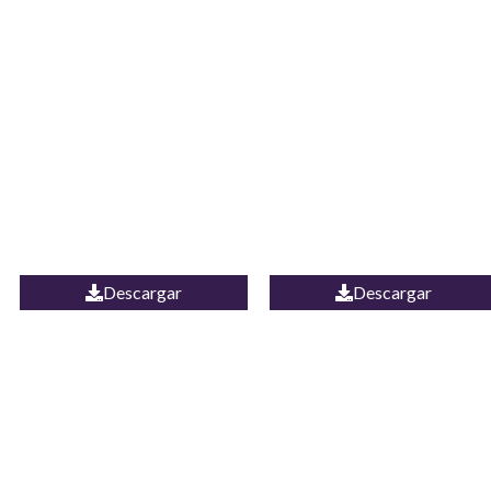
JEAN CAMPANA
Camisa Yamal
MEXICO
Descargar
Descargar