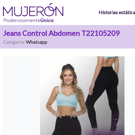
Ir
al
Historias estátic
contenido
Jeans Control Abdomen T22105209
Categoría:
Whatsapp