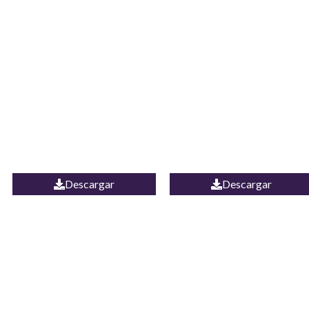
JEAN CAMPANA
Camisa Yamal
MEXICO
Descargar
Descargar