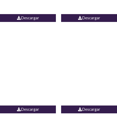
PALAZZO ESTADOS
JEAN WIDE LEG PORTUGAL
UNIDOS
Descargar
Descargar
PALAZZO MARRUECOS
JEAN ESPAÑA
Descargar
Descargar