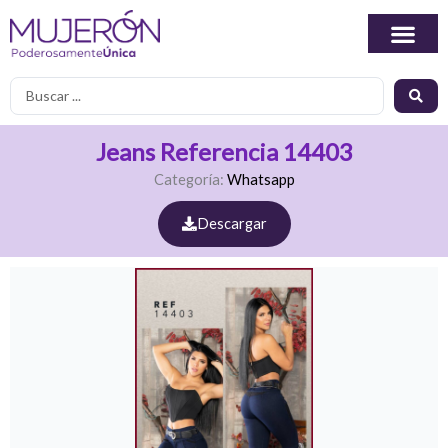
Ir
al
contenido
Search
...
Jeans Referencia 14403
Categoría:
Whatsapp
Descargar