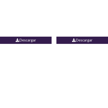
Camisa Yamal
JEAN CAMPANA MEXICO
Descargar
Descargar