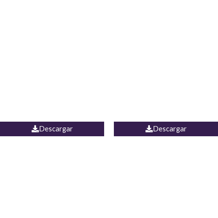
Blusa Lucumi
Jean Caicedo
Descargar
Descargar