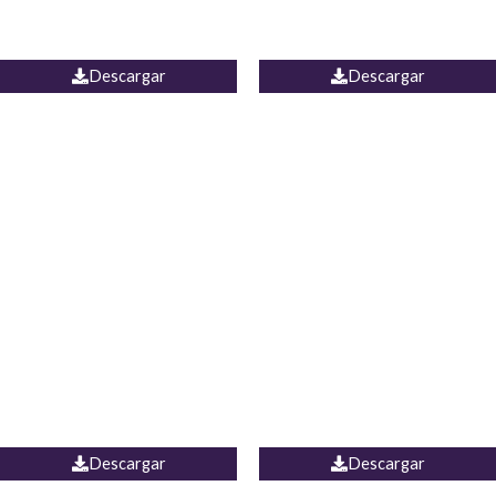
PALAZZO ESTADOS
JEAN WIDE LEG PORTUGAL
UNIDOS
Descargar
Descargar
PALAZZO MARRUECOS
JEAN ESPAÑA
Descargar
Descargar