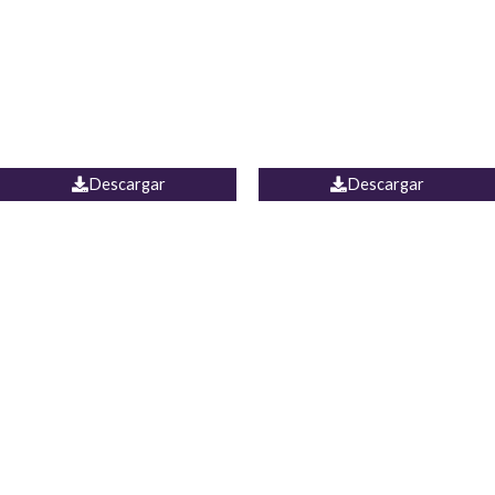
Camisa Yamal
JEAN CAMPANA MEXICO
Descargar
Descargar