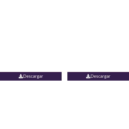
Blusa Lucumi
Jean Caicedo
Descargar
Descargar