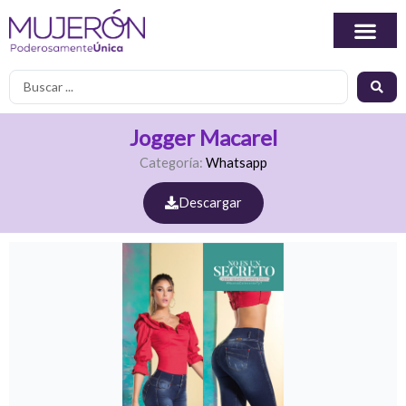
Ir
al
contenido
Search
...
Jogger Macarel
Categoría:
Whatsapp
Descargar