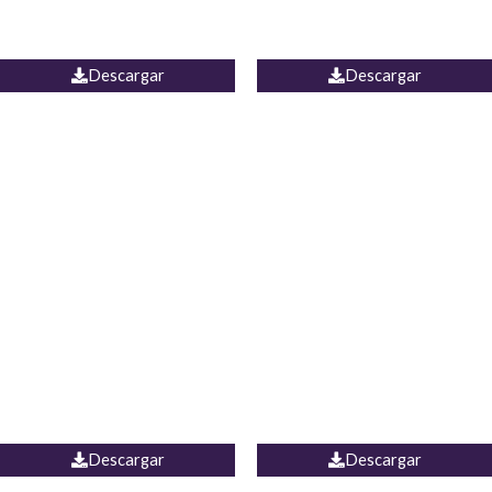
PALAZZO ESTADOS
JEAN WIDE LEG PORTUGAL
UNIDOS
Descargar
Descargar
PALAZZO MARRUECOS
JEAN ESPAÑA
Descargar
Descargar