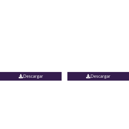
Blusa Lucumi
Jean Caicedo
Descargar
Descargar