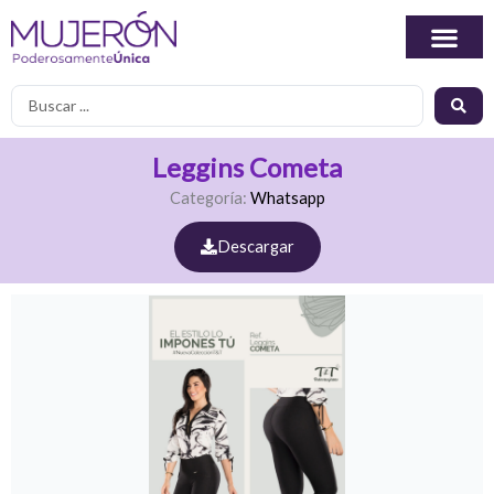
Ir
al
contenido
Search
...
Leggins Cometa
Categoría:
Whatsapp
Descargar