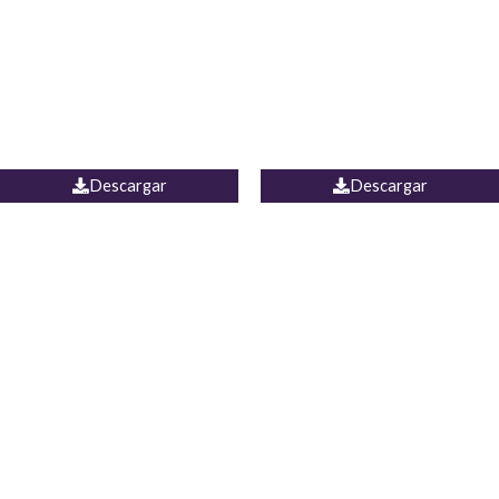
Camisa Yamal
JEAN CAMPANA MEXICO
Descargar
Descargar