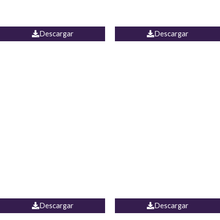
PALAZZO ESTADOS
JEAN WIDE LEG PORTUGAL
UNIDOS
Descargar
Descargar
PALAZZO MARRUECOS
JEAN ESPAÑA
Descargar
Descargar