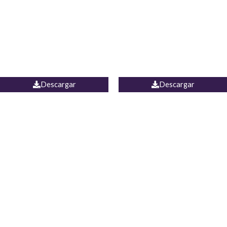
Camisa Yamal
JEAN CAMPANA MEXICO
Descargar
Descargar