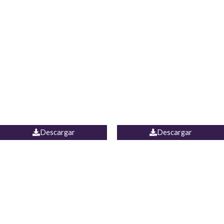
Blusa Lucumi
Jean Caicedo
Descargar
Descargar