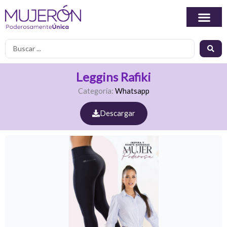
Ir
al
contenido
Search
...
Leggins Rafiki
Categoría:
Whatsapp
Descargar