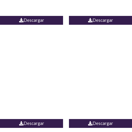
PALAZZO ESTADOS
JEAN WIDE LEG PORTUGAL
UNIDOS
Descargar
Descargar
PALAZZO MARRUECOS
JEAN ESPAÑA
Descargar
Descargar