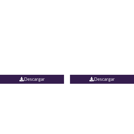
Blusa Lucumi
Jean Caicedo
Descargar
Descargar