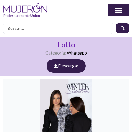
Ir
al
contenido
Search
...
Lotto
Categoría:
Whatsapp
Descargar