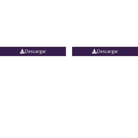
Camisa Yamal
JEAN CAMPANA MEXICO
Descargar
Descargar