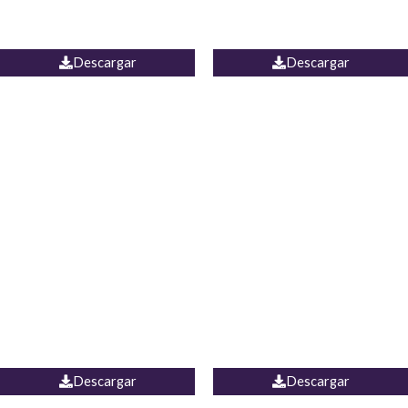
PALAZZO ESTADOS
JEAN WIDE LEG PORTUGAL
UNIDOS
Descargar
Descargar
PALAZZO MARRUECOS
JEAN ESPAÑA
Descargar
Descargar