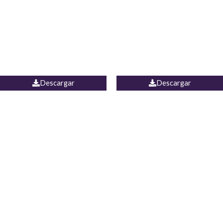
Camisa Yamal
JEAN CAMPANA MEXICO
Descargar
Descargar