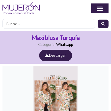
Ir
al
contenido
Search
...
Maxiblusa Turquía
Categoría:
Whatsapp
Descargar