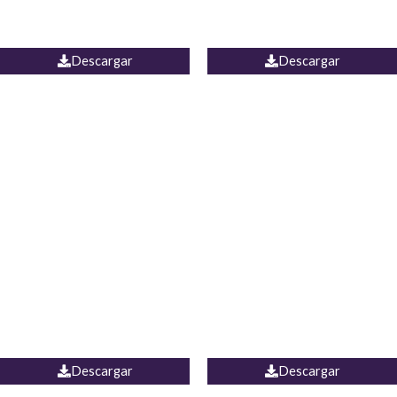
PALAZZO ESTADOS
JEAN WIDE LEG PORTUGAL
UNIDOS
Descargar
Descargar
PALAZZO MARRUECOS
JEAN ESPAÑA
Descargar
Descargar