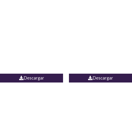
Blusa Lucumi
Jean Caicedo
Descargar
Descargar