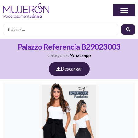
Ir
al
contenido
Search
...
Palazzo Referencia B29023003
Categoría:
Whatsapp
Descargar