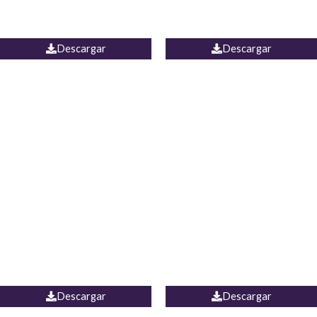
PALAZZO ESTADOS
JEAN WIDE LEG PORTUGAL
UNIDOS
Descargar
Descargar
PALAZZO MARRUECOS
JEAN ESPAÑA
Descargar
Descargar