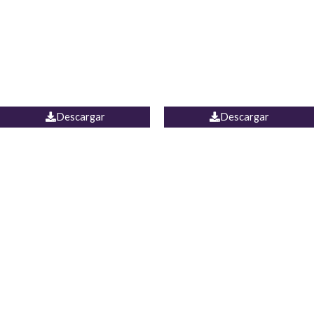
Camisa Yamal
JEAN CAMPANA MEXICO
Descargar
Descargar