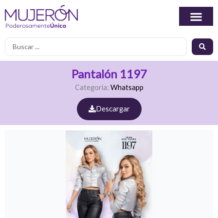
Ir
al
contenido
Search
...
Pantalón 1197
Categoría:
Whatsapp
Descargar