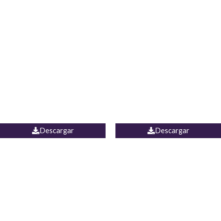
Blusa Lucumi
Jean Caicedo
Descargar
Descargar