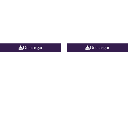
Camisa Yamal
JEAN CAMPANA MEXICO
Descargar
Descargar