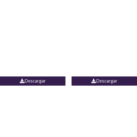
Blusa Lucumi
Jean Caicedo
Descargar
Descargar