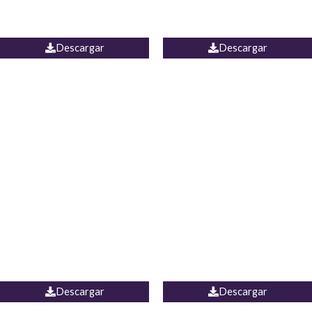
PALAZZO ESTADOS
JEAN WIDE LEG PORTUGAL
UNIDOS
Descargar
Descargar
PALAZZO MARRUECOS
JEAN ESPAÑA
Descargar
Descargar