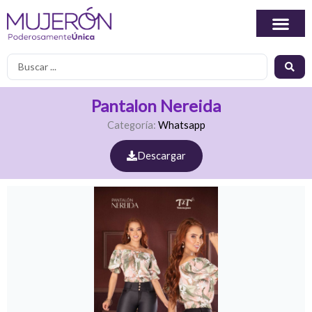
Ir
al
contenido
Search
...
Pantalon Nereida
Categoría:
Whatsapp
Descargar