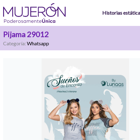
Ir
al
Historias estátic
contenido
Pijama 29012
Categoría:
Whatsapp