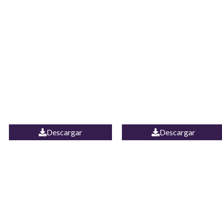
JEAN CAMPANA
Camisa Yamal
MEXICO
Descargar
Descargar