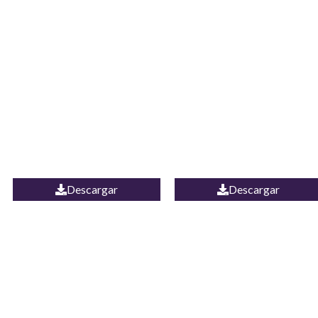
JEAN CAMPANA
Camisa Yamal
MEXICO
Descargar
Descargar