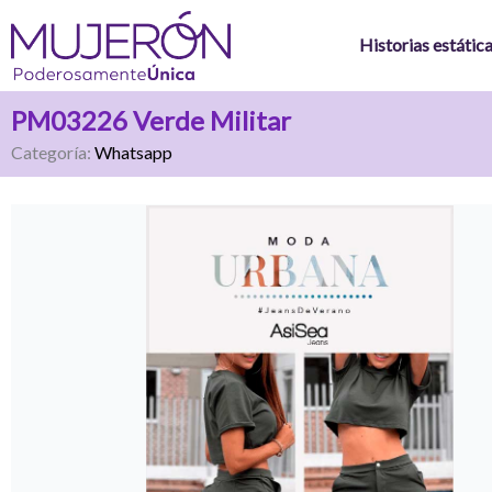
Ir
al
Historias estátic
contenido
PM03226 Verde Militar
Categoría:
Whatsapp