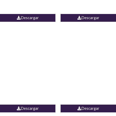
PALAZZO ESTADOS
JEAN WIDE LEG PORTUGAL
UNIDOS
Descargar
Descargar
PALAZZO MARRUECOS
JEAN ESPAÑA
Descargar
Descargar