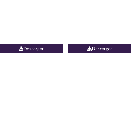
Camisa Yamal
JEAN CAMPANA MEXICO
Descargar
Descargar