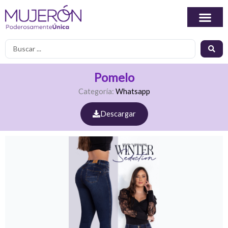
Ir
al
contenido
Search
...
Pomelo
Categoría:
Whatsapp
Descargar