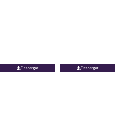
Blusa Lucumi
Jean Caicedo
Descargar
Descargar