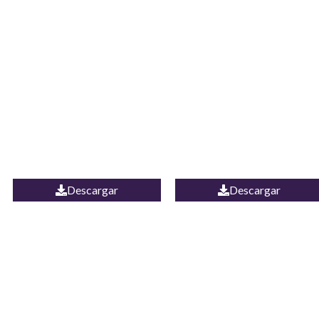
JEAN CAMPANA
Camisa Yamal
MEXICO
Descargar
Descargar