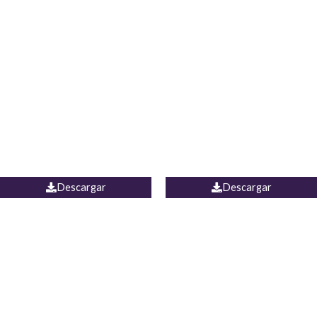
Blusa Lucumi
Jean Caicedo
Descargar
Descargar