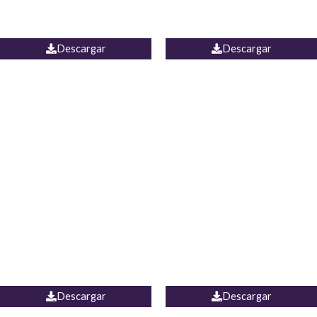
PALAZZO ESTADOS
JEAN WIDE LEG PORTUGAL
UNIDOS
Descargar
Descargar
PALAZZO MARRUECOS
JEAN ESPAÑA
Descargar
Descargar