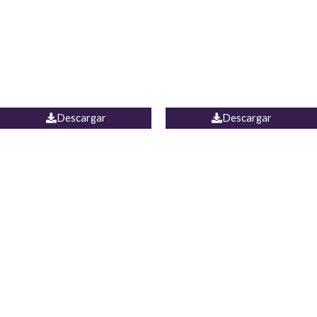
Camisa Yamal
JEAN CAMPANA MEXICO
Descargar
Descargar