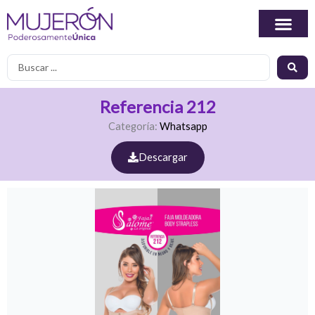
Ir
al
contenido
Search
...
Referencia 212
Categoría:
Whatsapp
Descargar