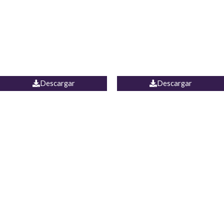
Camisa Yamal
JEAN CAMPANA MEXICO
Descargar
Descargar