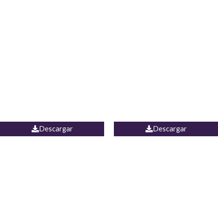
Blusa Lucumi
Jean Caicedo
Descargar
Descargar