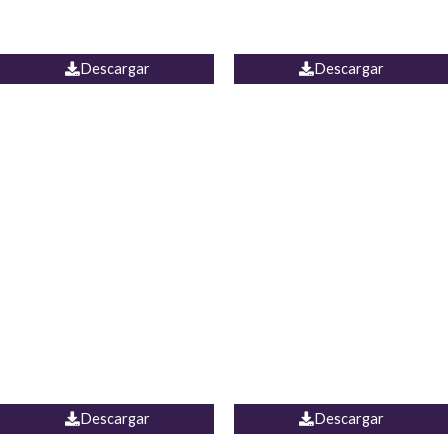
PALAZZO ESTADOS
JEAN WIDE LEG PORTUGAL
UNIDOS
Descargar
Descargar
PALAZZO MARRUECOS
JEAN ESPAÑA
Descargar
Descargar