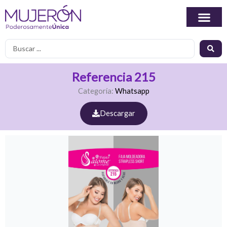
Ir
al
contenido
Search
...
Referencia 215
Categoría:
Whatsapp
Descargar