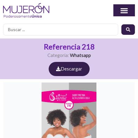
Ir
al
contenido
Search
...
Referencia 218
Categoría:
Whatsapp
Descargar