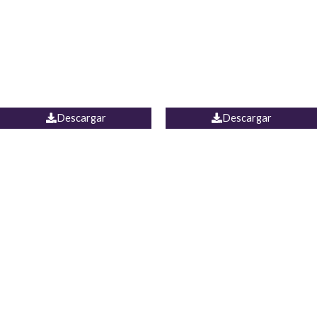
Camisa Yamal
JEAN CAMPANA MEXICO
Descargar
Descargar