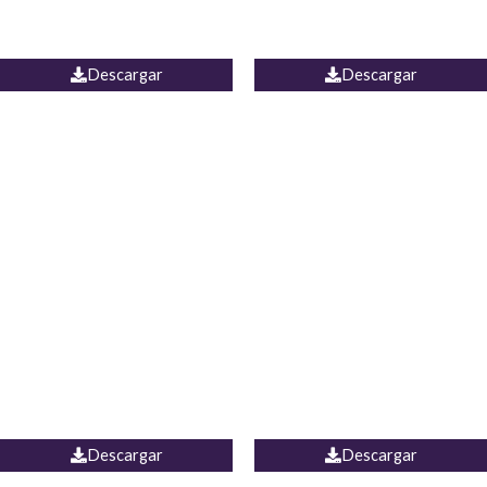
PALAZZO ESTADOS
JEAN WIDE LEG PORTUGAL
UNIDOS
Descargar
Descargar
PALAZZO MARRUECOS
JEAN ESPAÑA
Descargar
Descargar