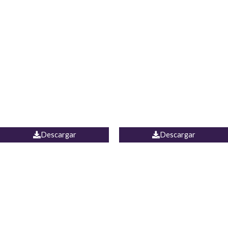
Blusa Lucumi
Jean Caicedo
Descargar
Descargar