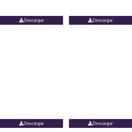
PALAZZO ESTADOS
JEAN WIDE LEG PORTUGAL
UNIDOS
Descargar
Descargar
PALAZZO MARRUECOS
JEAN ESPAÑA
Descargar
Descargar