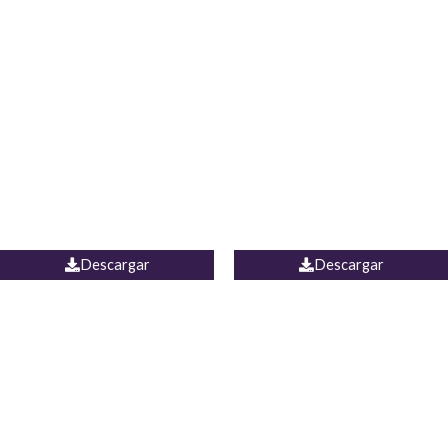
Blusa Lucumi
Jean Caicedo
Descargar
Descargar