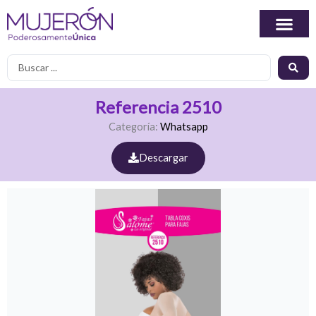
Ir
al
contenido
Search
...
Referencia 2510
Categoría:
Whatsapp
Descargar