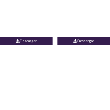
Camisa Yamal
JEAN CAMPANA MEXICO
Descargar
Descargar