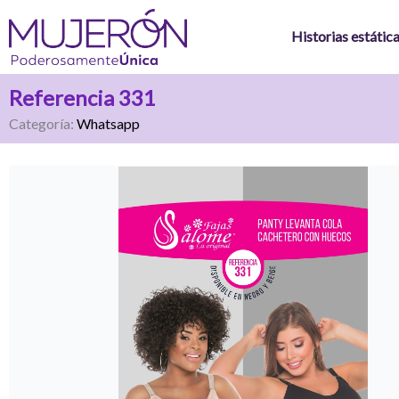
Ir
al
Historias estátic
contenido
Referencia 331
Categoría:
Whatsapp