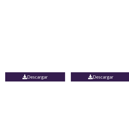
JEAN CAMPANA
Camisa Yamal
MEXICO
Descargar
Descargar