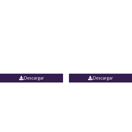
Blusa Lucumi
Jean Caicedo
Descargar
Descargar