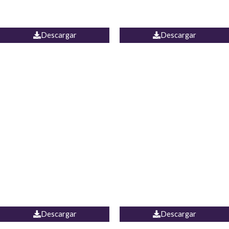
PALAZZO ESTADOS
JEAN WIDE LEG PORTUGAL
UNIDOS
Descargar
Descargar
PALAZZO MARRUECOS
JEAN ESPAÑA
Descargar
Descargar