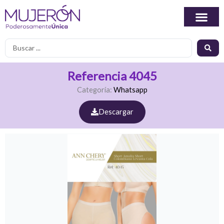
Ir
al
contenido
Search
...
Referencia 4045
Categoría:
Whatsapp
Descargar