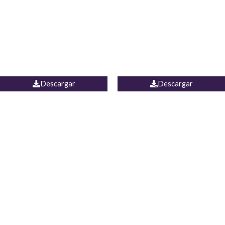
Camisa Yamal
JEAN CAMPANA MEXICO
Descargar
Descargar