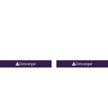
Blusa Lucumi
Jean Caicedo
Descargar
Descargar