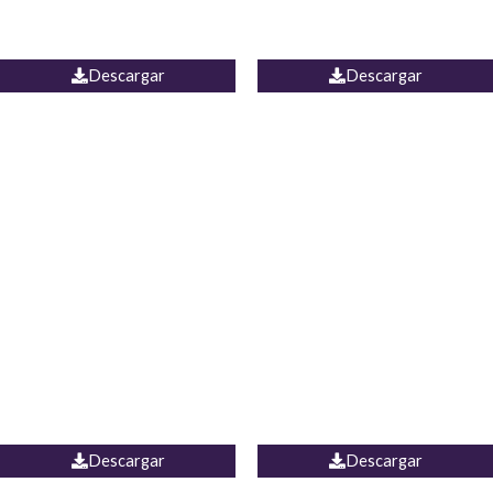
PALAZZO ESTADOS
JEAN WIDE LEG PORTUGAL
UNIDOS
Descargar
Descargar
PALAZZO MARRUECOS
JEAN ESPAÑA
Descargar
Descargar