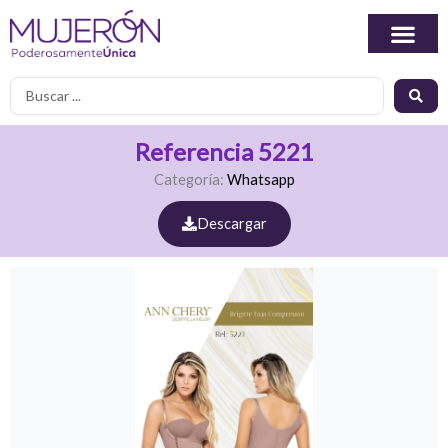
Ir
al
contenido
Search
...
Referencia 5221
Categoría:
Whatsapp
Descargar