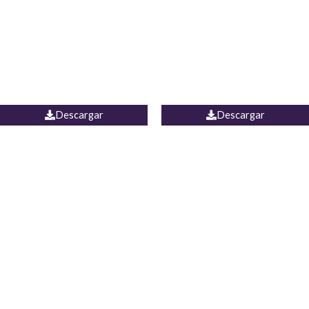
Camisa Yamal
JEAN CAMPANA MEXICO
Descargar
Descargar