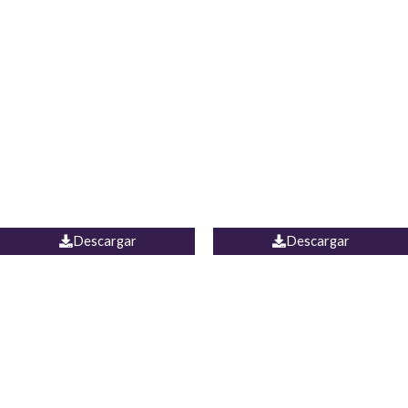
Blusa Lucumi
Jean Caicedo
Descargar
Descargar