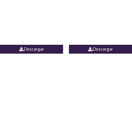
Camisa Yamal
JEAN CAMPANA MEXICO
Descargar
Descargar