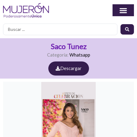
Ir
al
contenido
Search
...
Saco Tunez
Categoría:
Whatsapp
Descargar