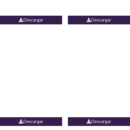
PALAZZO ESTADOS
JEAN WIDE LEG PORTUGAL
UNIDOS
Descargar
Descargar
PALAZZO MARRUECOS
JEAN ESPAÑA
Descargar
Descargar