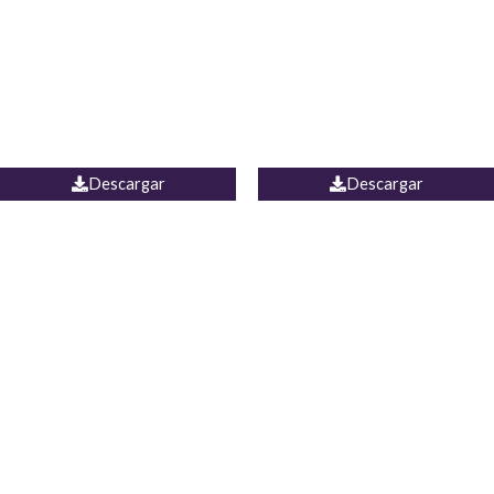
Camisa Yamal
JEAN CAMPANA MEXICO
Descargar
Descargar