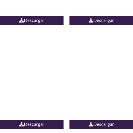
PALAZZO ESTADOS
JEAN WIDE LEG PORTUGAL
UNIDOS
Descargar
Descargar
PALAZZO MARRUECOS
JEAN ESPAÑA
Descargar
Descargar