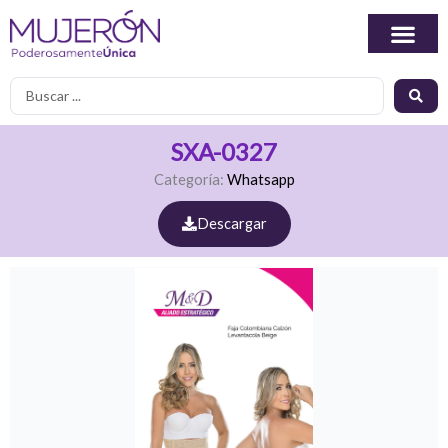
Ir
al
contenido
Search
...
SXA-0327
Categoría:
Whatsapp
Descargar