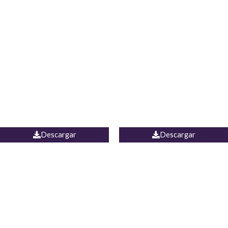
Blusa Lucumi
Jean Caicedo
Descargar
Descargar