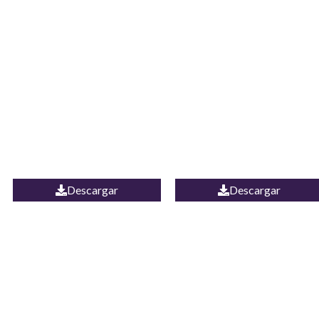
JEAN CAMPANA
Camisa Yamal
MEXICO
Descargar
Descargar