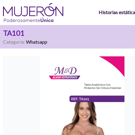
Ir
al
Historias estátic
contenido
TA101
Categoría:
Whatsapp